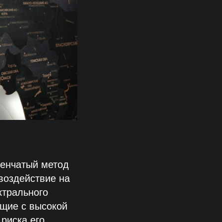
пенчатый метод
воздействие на
ктрального
ющие с высокой
риска его