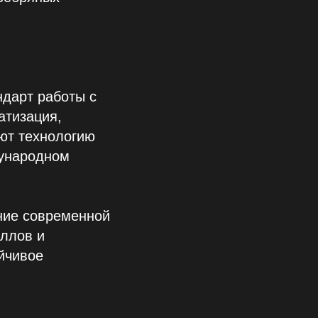
дарт работы с
атизация,
ают технологию
дународном
ние современной
ллов и
йчивое