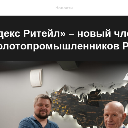
Новости
декс Ритейл» – новый чл
олотопромышленников 