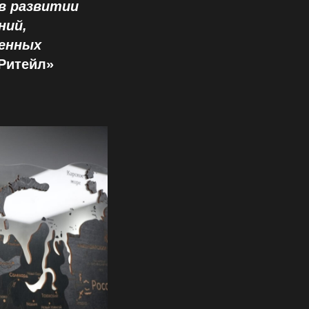
в развитии
ний,
енных
Ритейл»