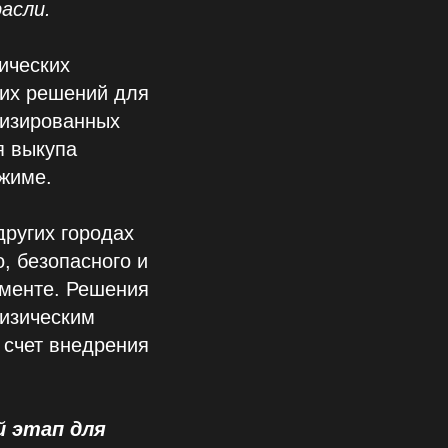
асли.
ических
ких решений для
тизированных
я выкупа
жиме.
других городах
, безопасного и
гменте. Решения
изическим
 счет внедрения
 этап для