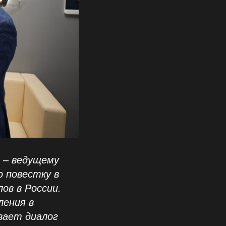
 – ведущему
 повестку в
ов в России.
ления в
вает диалог