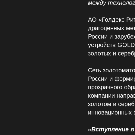
между технолог
АО «Голдекс Рит
драгоценных мет
России и зарубе
устройств GOLD
золотых и сере
Сеть золотомато
России и формир
прозрачного об
компании напра
золотом и сереб
инновационных 
«Вступление в