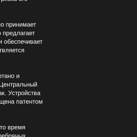
но принимает
о предлагает
и обеспечивает
твляется
отано и
 Центральный
ак. Устройства
ищена патентом
это время
еребряных