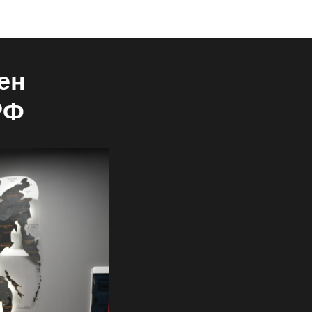
ен
РФ