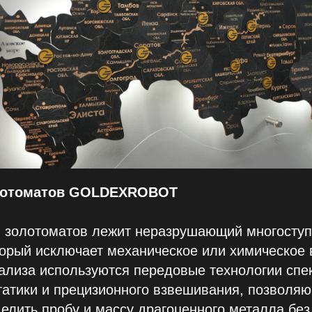
олотоматов GOLDEXROBOT
ы золотоматов лежит неразрушающий многосту
торый исключает механическое или химическое 
ализа используются передовые технологии спе
татики и прецизионного взвешивания, позволя
елить пробу и массу драгоценного металла без 