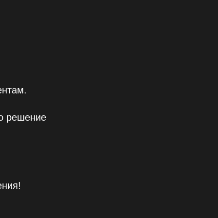
ентам.
то решение
ения!