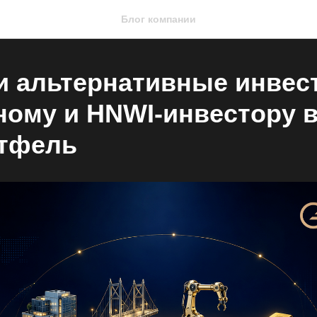
Блог компании
 альтернативные инвес
тному и HNWI‑инвестору 
ртфель