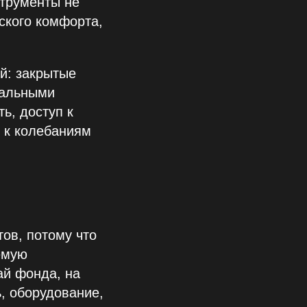
трументы не
ского комфорта,
й: закрытые
еальными
ь, доступ к
 к колебаниям
ов, потому что
емую
ай фонда, на
, оборудование,