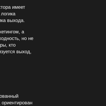
стора имеет
 логика
ика выхода.
етингом, а
одность, но не
ры, кто
изуется выход,
рованный
 ориентирован