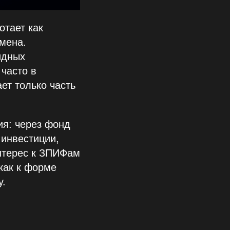
отает как
мена.
идных
 часто в
ет только часть
ия: через фонд
 инвестиции,
нтерес к ЗПИФам
 как к форме
у.