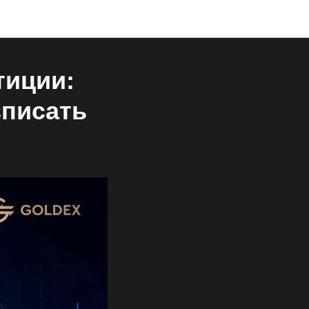
тиции:
вписать