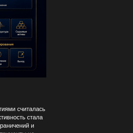
тиями считалась
ктивность стала
граничений и