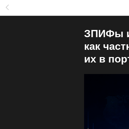
ЗПИФы и
как час
их в по