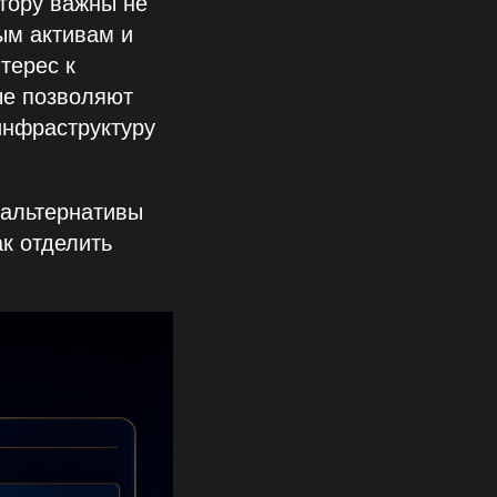
стору важны не
ым активам и
терес к
ые позволяют
инфраструктуру
 альтернативы
ак отделить