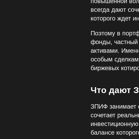
повышенной вол
всегда дают соч
которого ждет и
Поэтому в портф
фонды, частный
активами. Именн
особым сделкам 
биржевых котиро
Что дают 
ЗПИФ занимает о
сочетает реальн
инвестиционную 
балансе которог